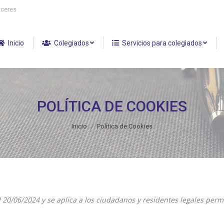
áceres
Inicio
Colegiados
Servicios para colegiados
POLÍTICA DE COOKIES
Estás aquí:
Inicio
Política de Cookies
 el 20/06/2024 y se aplica a los ciudadanos y residentes legales p