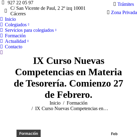
927 22 05 97
Trámites
C/ San Vicente de Paul, 2 2º izq 10001
Zona Privada
Cáceres
Inicio
Colegiados
Servicios para colegiados
Formación
Actualidad
Contacto
Buscar:
IX Curso Nuevas
Competencias en Materia
de Tesorería. Comienzo 27
de Febrero.
Estás aquí:
Inicio
Formación
IX Curso Nuevas Competencias en…
Formación
Feb