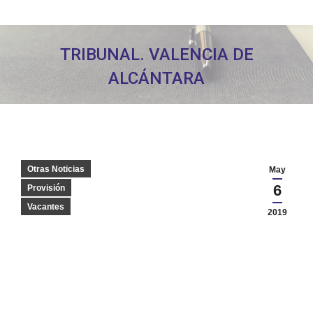
TRIBUNAL. VALENCIA DE
ALCÁNTARA
Estás aquí:
Otras Noticias
May
6
Provisión
Vacantes
2019