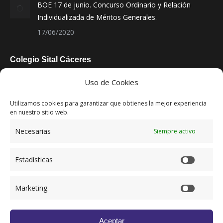
BOE 17 de junio. Concurso Ordinario y Relación
Individualizada de Méritos Generales.
17/06/2020
Colegio Sital Cáceres
C/ San Vicente de Paul, 2 2º izq
Uso de Cookies
10001 Cáceres
Utilizamos cookies para garantizar que obtienes la mejor experiencia
927 22 05 97
en nuestro sitio web.
info@cositcaceres.org
Necesarias
Siempre activo
Lun-Vie 09:00 a 13:00 h.
Estadísticas
Marketing
Aceptar